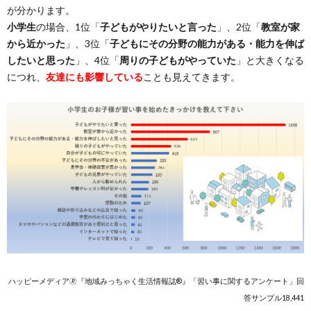
が分かります。
小学生
の場合、1位「
子どもがやりたいと言った
」、2位「
教室が家
から近かった
」、3位「
子どもにその分野の能力がある・能力を伸ば
したいと思った
」、4位「
周りの子どもがやっていた
」と大きくなる
につれ、
友達にも影響している
ことも見えてきます。
ハッピーメディア🄬『地域みっちゃく生活情報誌®』「習い事に関するアンケート」回
答サンプル18,441