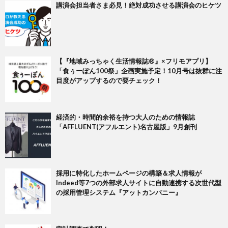
講演会担当者さま必見！絶対成功させる講演会のヒケツ​
【『地域みっちゃく生活情報誌®』×フリモアプリ】
「食ぅーぽん100祭」企画実施予定！10月号は抜群に注
目度がアップするので要チェック！
経済的・時間的余裕を持つ大人のための情報誌
「AFFLUENT(アフルエント)名古屋版」9月創刊
採用に特化したホームページの構築＆求人情報が
Indeed等7つの外部求人サイトに自動連携する次世代型
の採用管理システム『アットカンパニー』