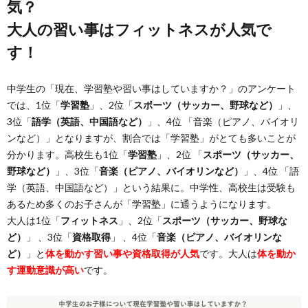
気？
大人の習い事はフィットネスが人気で
す！
中学生の「現在、学習塾や習い事はしていますか？」のアンケート
では、1位「
学習塾
」、2位「
スポーツ（サッカー、野球など）
」、
3位「
語学（英語、中国語など）
」、4位 「音楽（ピアノ、バイオリ
ンなど）」となりますが、割合では「学習塾」がとても多いことが
分かります。高校生も1位「
学習塾
」、2位 「
スポーツ（サッカー、
野球など）
」、3位「
音楽（ピアノ、バイオリンなど）
」、4位 「語
学（英語、中国語など）」という結果に。中学性、高校生は受験も
あるため多くのお子さんが「学習塾」に通うようになります。
大人は1位「
フィットネス
」、2位「
スポーツ（サッカー、野球な
ど）
」 、3位「
資格取得
」 、4位「
音楽（ピアノ、バイオリンな
ど）
」と
体を動かす習い事や資格取得が人気
です。大人は
体を動か
す運動意識が高い
です。