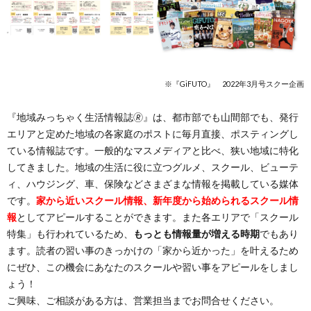
※『GiFUTO』 2022年3月号スクー企画
『地域みっちゃく生活情報誌🄬』は、都市部でも山間部でも、発行
エリアと定めた地域の各家庭のポストに毎月直接、ポスティングし
ている情報誌です。一般的なマスメディアと比べ、狭い地域に特化
してきました。地域の生活に役に立つグルメ、スクール、ビューテ
ィ、ハウジング、車、保険などさまざまな情報を掲載している媒体
です。
家から近いスクール情報、新年度から始められるスクール情
報
としてアピールすることができます。また各エリアで「スクール
特集」も行われているため、
もっとも情報量が増える時期
でもあり
ます。読者の習い事のきっかけの「家から近かった」を叶えるため
にぜひ、この機会にあなたのスクールや習い事をアピールをしまし
ょう！
ご興味、ご相談がある方は、営業担当までお問合せください。