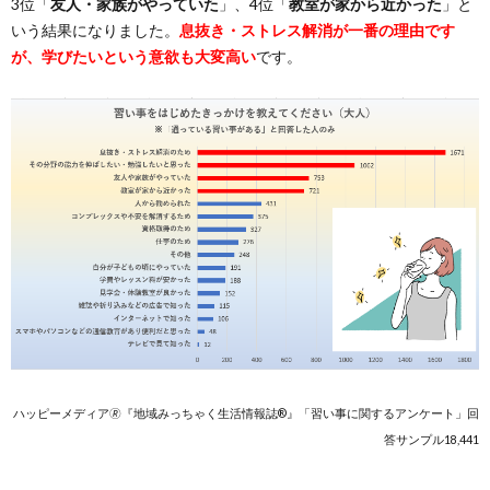
3位「
友人・家族がやっていた
」、4位「
教室が家から近かった
」と
いう結果になりました。
息抜き・ストレス解消が一番の理由です
が、学びたいという意欲も大変高い
です。
ハッピーメディア🄬『地域みっちゃく生活情報誌®』「習い事に関するアンケート」回
答サンプル18,441