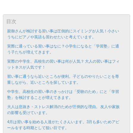
は？
金
い
合
目次
親御さんが検討する習い事は圧倒的にスイミングが人気！小さい
わ
うちにピアノや英語も習わせたいと考えています。
実際に通っている習い事はなに？小学生になると「学習塾」に通
せ
う子たちが増えてきます。
実際の中学生、高校生の習い事は何が人気？ 大人の習い事はフィ
ットネスが人気です！
習い事に通うなら近いところが便利。子どものやりたいことを尊
重しながら、近いところを探しています。
中学生、高校生の習い事のきっかけは「受験のため」にと「学習
塾」を検討することが増えてきます。
大人は息抜き・ストレス解消のためが圧倒的な理由。 友人や家族
の影響も受けています。
4月は習い事を始める人達がたくさんいます。3月も多いためアピ
ールをする時期として狙い目です。