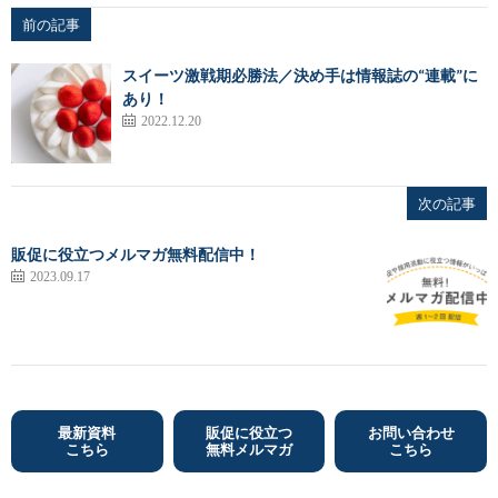
前の記事
スイーツ激戦期必勝法／決め手は情報誌の“連載”に
あり！
2022.12.20
次の記事
販促に役立つメルマガ無料配信中！
2023.09.17
最新資料
販促に役立つ
お問い合わせ
こちら
無料メルマガ
こちら