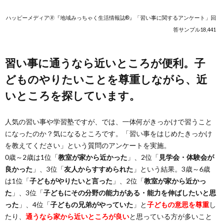
ハッピーメディア🄬『地域みっちゃく生活情報誌®』「習い事に関するアンケート」回
答サンプル18,441
習い事に通うなら近いところが便利。子
どものやりたいことを尊重しながら、近
いところを探しています。
人気の習い事や学習塾ですが、では、一体何がきっかけで習うこと
になったのか？気になるところです。「習い事をはじめたきっかけ
を教えてください」という質問のアンケートを実施。
0歳～2歳は1位「
教室が家から近かった
」、2位「
見学会・体験会が
良かった
」、3位「
友人からすすめられた
」という結果。3歳～6歳
は1位「
子どもがやりたいと言った
」、2位「
教室が家から近かっ
た
」、3位「
子どもにその分野の能力がある・能力を伸ばしたいと思
った
」、4位「
子どもの兄弟がやっていた
」と
子どもの意思を尊重
し
たり、
通うなら家から近いところが良い
と思っている方が多いこと