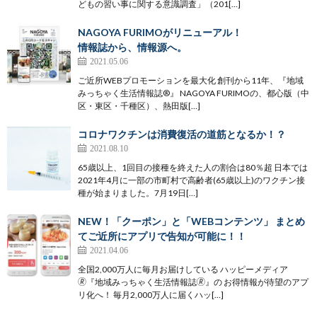
どもの習い事に関する意識調査」（201[…]
NAGOYA FURIMOがリニューアル！
情報誌から、情報源へ。
2021.05.06
ご近所WEBプロモーションを最大化 創刊から11年、『地域
みっちゃく生活情報誌®』 NAGOYA FURIMOの、都心版（中
区・東区・千種区）、熱田版[…]
コロナワクチンは消費復活の道筋となるか！？
2021.08.10
65歳以上、1回目の接種を終えた人の割合は80％超 日本では
2021年4月に一部の市町村で高齢者(65歳以上)のワクチン接
種が始まりました。7月19日[…]
NEW！「クーポン」と「WEBコンテンツ」 まとめ
てご近所にアプリで告知が可能に！！
2021.04.06
全国2,000万人に毎月お届けしている ハッピーメディア
🄬『地域みっちゃく生活情報誌🄬』の お得情報が待望のアプ
リ化へ！ 毎月2,000万人に届くハッ[…]