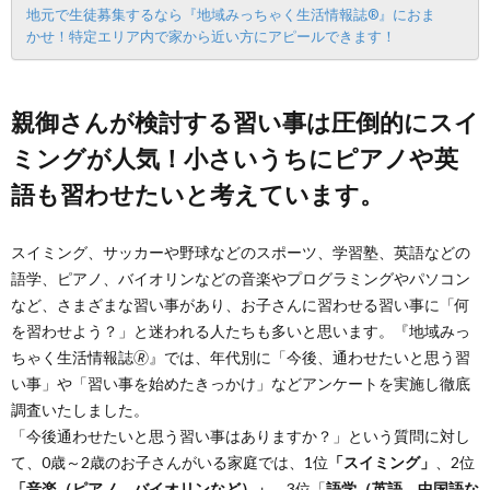
地元で生徒募集するなら『地域みっちゃく生活情報誌®』におま
かせ！特定エリア内で家から近い方にアピールできます！
親御さんが検討する習い事は圧倒的にスイ
ミングが人気！小さいうちにピアノや英
語も習わせたいと考えています。
スイミング、サッカーや野球などのスポーツ、学習塾、英語などの
語学、ピアノ、バイオリンなどの音楽やプログラミングやパソコン
など、さまざまな習い事があり、お子さんに習わせる習い事に「何
を習わせよう？」と迷われる人たちも多いと思います。『地域みっ
ちゃく生活情報誌🄬』では、年代別に「今後、通わせたいと思う習
い事」や「習い事を始めたきっかけ」などアンケートを実施し徹底
調査いたしました。
「今後通わせたいと思う習い事はありますか？」という質問に対し
て、0歳～2歳のお子さんがいる家庭では、1位
「スイミング」
、2位
「音楽（ピアノ、バイオリンなど）」
、3位「
語学（英語、中国語な