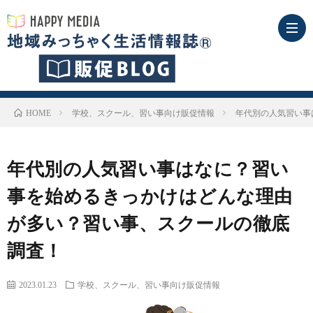
地
学校、スクール、習い事向け販促情報
年代別の人気習い事
HOME
域
広
年代別の人気習い事はなに？習い
み
告
事を始めるきっかけはどんな理由
っ
が多い？習い事、スクールの徹底
掲
調査！
ち
載
見
2023.01.23
学校、スクール、習い事向け販促情報
ゃ
メ
本
媒