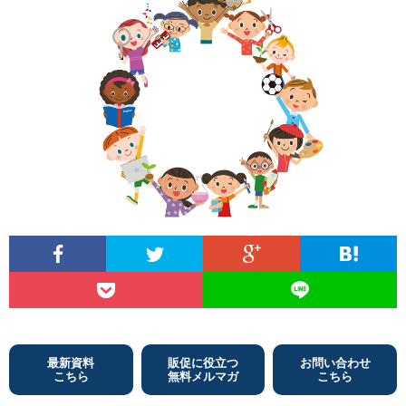
く
ニ
誌
体
会
生
ュ
を
名
社
広
活
ー
見
（エ
概
告
情
る
リ
要
掲
報
ア）
載
誌
広
の
Ⓡ
告
お
最新資料
販促に役立つ
お問い合わせ
と
料
問
こちら
無料メルマガ
こちら