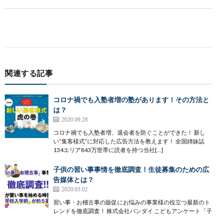
関連する記事
コロナ禍でも入塾者増の塾があります！その方法と
は？
2020.09.28
コロナ禍でも入塾者増、退会者を防ぐことができた！ 新し
い“集客様式”に対応した広告方法を教えます！ 全国姉妹誌
134エリア843万世帯に読者を持つ当社[…]
子供の習い事事情を徹底調査！生徒募集のための広
告媒体とは？
2020.03.02
習い事・お稽古事の販促にお悩みの事業様の役立つ最新のト
レンドを徹底調査！ 株式会社バンダイ こどもアンケート「子