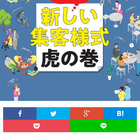
く
ニ
誌
体
会
生
ュ
を
名
社
広
活
ー
見
（エ
概
告
情
る
リ
要
掲
報
ア）
載
誌
広
の
Ⓡ
告
お
と
料
問