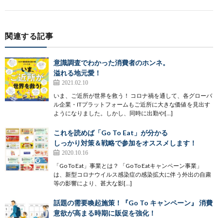
関連する記事
意識調査でわかった消費者のホンネ。
溢れる地元愛！
2021.02.10
いま、ご近所が世界を救う！ コロナ禍を通して、各グローバ
ル企業・ITプラットフォームもご近所に大きな価値を見出す
ようになりました。しかし、同時に出勤や[…]
これを読めば「Go To Eat」が分かる
しっかり対策＆戦略で参加をオススメします！
2020.10.16
「Go To Eat」事業とは？ 「Go To Eatキャンペーン事業」
は、新型コロナウイルス感染症の感染拡大に伴う外出の自粛
等の影響により、甚大な影[…]
話題の需要喚起施策！『Go To キャンペーン』 消費
意欲が高まる時期に販促を強化！