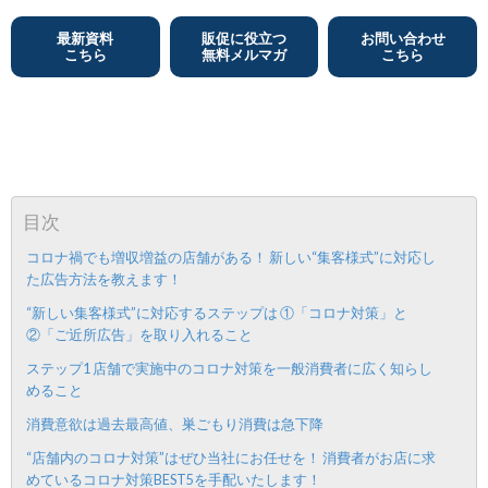
は？
金
い
最新資料
販促に役立つ
お問い合わせ
こちら
無料メルマガ
こちら
合
わ
せ
目次
コロナ禍でも増収増益の店舗がある！ 新しい“集客様式”に対応し
た広告方法を教えます！
“新しい集客様式”に対応するステップは ①「コロナ対策」と
②「ご近所広告」を取り入れること
ステップ1 店舗で実施中のコロナ対策を一般消費者に広く知らし
めること
消費意欲は過去最高値、巣ごもり消費は急下降
“店舗内のコロナ対策”はぜひ当社にお任せを！ 消費者がお店に求
めているコロナ対策BEST5を手配いたします！