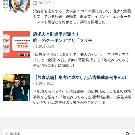
2020.07.13
消費者も注目する一大事業！ コロナ禍において、甚大な影響
を受けている観光・運輸業、飲食業、イベント・エンターテ
イメント業などを対象とし、期間を限定した[…]
訴求力と到達率が違う！
唯一のクーポンアプリ「フリモ」
2021.06.01
｢広告｣が｢情報｣に変化して、個人の手元へ 「フリモ」アプ
リには、全国126誌、約860万部発行する『地域みっちゃく
生活情報誌®』に掲載[…]
【飲食店編】集客に成功した広告掲載事例集Vo.1
2019.10.23
『地域みっちゃく生活情報誌Ⓡ』の広告掲載による集客成功
事例をご紹介！ 『地域みっちゃく生活情報誌Ⓡ』に広告掲載
いただいた広告主様の反響事例をご紹介しま[…]