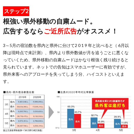
ステップ2
根強い県外移動の自粛ムード。
広告するなら
ご近所広告
がオススメ！
3～5月の宿泊数を県内と県外に分けて2 0 1 9 年と比べると（ 6月以
降は現時点で未計測）、県内より県外数値が月を追うごとに悪くな
っていくため、県外移動の自粛ムードはかなり根強く残り続けると
見られています。ネットでの告知はスマホユーザーに有効ですが、
県外来客へのアプローチを失ってしまう分、ハイコストといえま
す。