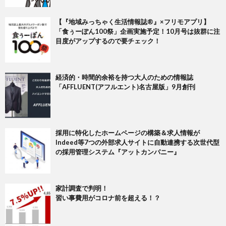
【『地域みっちゃく生活情報誌®』×フリモアプリ】
「食ぅーぽん100祭」企画実施予定！10月号は抜群に注
目度がアップするので要チェック！
経済的・時間的余裕を持つ大人のための情報誌
「AFFLUENT(アフルエント)名古屋版」9月創刊
採用に特化したホームページの構築＆求人情報が
Indeed等7つの外部求人サイトに自動連携する次世代型
の採用管理システム『アットカンパニー』
家計調査で判明！
習い事費用がコロナ前を超える！？