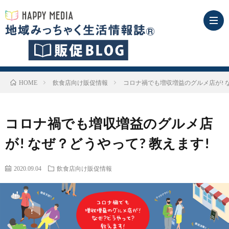
地
飲食店向け販促情報
コロナ禍でも増収増益のグルメ店が! な
HOME
域
広
コロナ禍でも増収増益のグルメ店
み
告
が! なぜ？どうやって? 教えます!
っ
掲
2020.09.04
飲食店向け販促情報
ち
載
見
ゃ
メ
本
媒